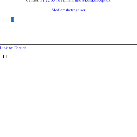
Medlemsbetingelser
Link to: Forside
Hjem
Follow a manual added link
Book
Follow a manual
Follow a manual added link
added link