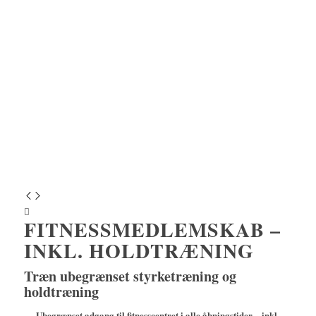
FITNESSMEDLEMSKAB –
INKL. HOLDTRÆNING
Træn ubegrænset styrketræning og
holdtræning
Ubegrænset adgang til fitnesscentret i alle åbningstider – inkl.