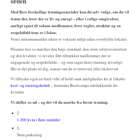
orden
Med flere forskellige træningsområder kan du selv vælge, om du vil
træne der, hvor der er liv og energi – eller i rolige omgivelser,
særligt egnet til voksne medlemmer, hvor regler, struktur og en
respektfuld tone er i fokus.
Vores minimumsalder sikrer et voksent miljø uden overfyldte lokaler.
Priserne hos os matcher den høje standard, den store udstyrsvariation
og den kvalitet, vi leverer. Det tiltrækker medlemmer, der er
engagerede og respektfulde – og som tager deres træning alvorligt.
Her er der plads til dig, uanset om du er introvert eller ekstrovert.
Vi tilbyder også en bred vifte af hold samt muligheden for at tilkøbe
kost- og træningsforløb
– herunder Bootcamps udelukkende for
kvinder.
Vi skiller os ud – og det vil du mærke fra første træning.
1.200 kvm i flere områder
Nem parkering