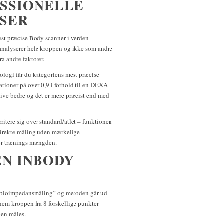
ESSIONELLE
YSER
st præcise Body scanner i verden –
analyserer hele kroppen og ikke som andre
ra andre faktorer.
ogi får du kategoriens mest præcise
tioner på over 0,9 i forhold til en DEXA-
live bedre og det er mere præcist end med
irritere sig over standard/atlet – funktionen
direkte måling uden mærkelige
for trænings mængden.
EN INBODY
”bioimpedansmåling” og metoden går ud
nnem kroppen fra 8 forskellige punkter
pen måles.