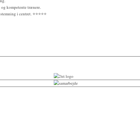
ing.
e og kompetente trænere.
temning i centret. ⭐️⭐️⭐️⭐️⭐️