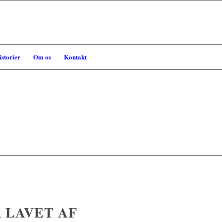
storier
Om os
Kontakt
R LAVET AF