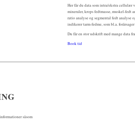
Her får du data som intra/ekstra cellulær 
mineraler, krops fedtmasse, muskel-fedt
ratio analyse og segmental fedt analyse 
indikerer tarm-fedme, som bl.a. forårsag
Du får en stor udskrift med mange data fra
Book tid
ING
 informationer såsom