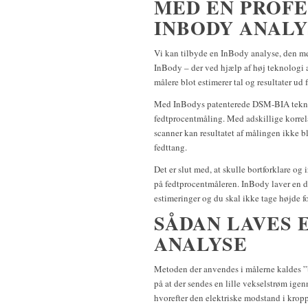
MED EN PROF
INBODY ANAL
Vi kan tilbyde en InBody analyse, den me
InBody – der ved hjælp af høj teknologi 
målere blot estimerer tal og resultater ud f
Med InBodys patenterede DSM-BIA teknol
fedtprocentmåling. Med adskillige korrela
scanner kan resultatet af målingen ikke b
fedttang.
Det er slut med, at skulle bortforklare og 
på fedtprocentmåleren. InBody laver en 
estimeringer og du skal ikke tage højde 
SÅDAN LAVES 
ANALYSE
Metoden der anvendes i målerne kaldes 
på at der sendes en lille vekselstrøm ige
hvorefter den elektriske modstand i krop