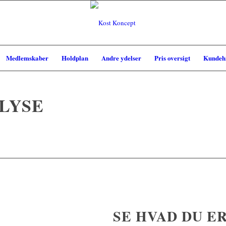
Medlemskaber
Holdplan
Andre ydelser
Pris oversigt
Kundehi
LYSE
SE HVAD DU E