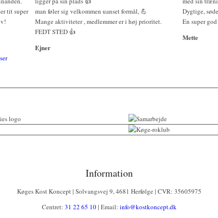
hinanden.
ligger på sin plads 👍
med sin træn
er tit super
man føler sig velkommen uanset formål, 💪
Dygtige, sød
iv!
Mange aktiviteter , medlemmer er i høj prioritet.
En super god s
FEDT STED 👍
Mette
Ejner
ser
Information
Køges Kost Koncept | Solvangsvej 9, 4681 Herfølge | CVR: 35605975
Centret:
31 22 65 10
| Email:
info@kostkoncept.dk