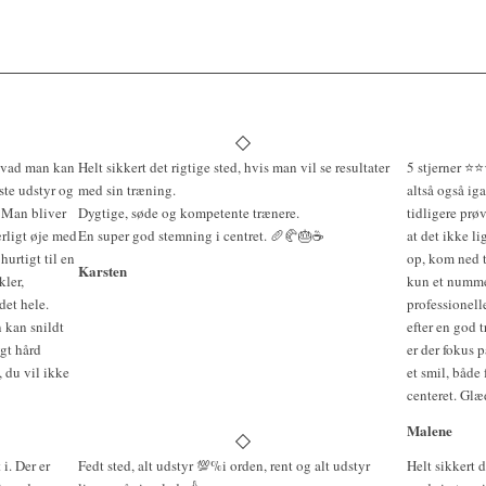
 hvad man kan
Helt sikkert det rigtige sted, hvis man vil se resultater
5 stjerner ⭐️
ste udstyr og
med sin træning.
altså også ig
 Man bliver
Dygtige, søde og kompetente trænere.
tidligere prøv
ærligt øje med
En super god stemning i centret. 🥖🥐🎂☕️
at det ikke li
hurtigt til en
op, kom ned t
Karsten
ler,
kun et nummer
det hele.
professionell
 kan snildt
efter en god 
gt hård
er der fokus 
, du vil ikke
et smil, både 
centeret. Glæ
Malene
i. Der er
Fedt sted, alt udstyr 💯%i orden, rent og alt udstyr
Helt sikkert d