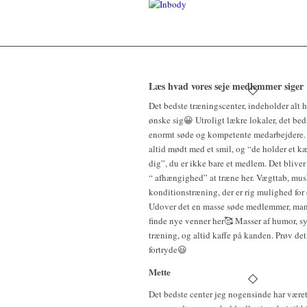
Læs hvad vores seje medlemmer siger
Det bedste træningscenter, indeholder alt
ønske sig😀 Utroligt lækre lokaler, det bed
enormt søde og kompetente medarbejdere.
altid mødt med et smil, og “de holder et k
dig”, du er ikke bare et medlem. Det bliver 
“ afhængighed” at træne her. Vægttab, musk
konditionstræning, der er rig mulighed for 
Udover det en masse søde medlemmer, man
finde nye venner her🥰 Masser af humor, sy
træning, og altid kaffe på kanden. Prøv det
fortryde😃
Mette
Det bedste center jeg nogensinde har været 