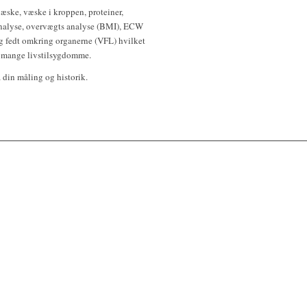
væske, væske i kroppen, proteiner,
 analyse, overvægts analyse (BMI), ECW
og fedt omkring organerne (VFL) hvilket
er mange livstilsygdomme.
 din måling og historik.