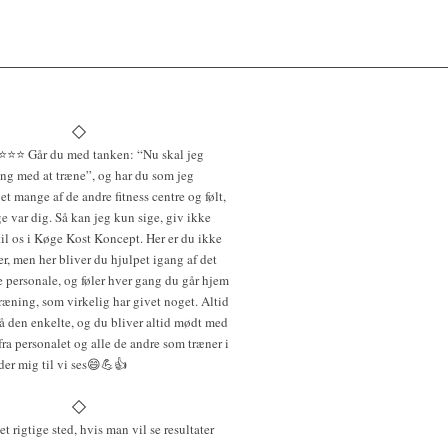
⭐️⭐️⭐️⭐️ Går du med tanken: “Nu skal jeg
ang med at træne”, og har du som jeg
et mange af de andre fitness centre og følt,
ge var dig. Så kan jeg kun sige, giv ikke
il os i Køge Kost Koncept. Her er du ikke
, men her bliver du hjulpet igang af det
e personale, og føler hver gang du går hjem
træning, som virkelig har givet noget. Altid
på den enkelte, og du bliver altid mødt med
fra personalet og alle de andre som træner i
der mig til vi ses😄💪👍
et rigtige sted, hvis man vil se resultater