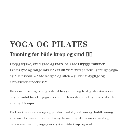
YOGA OG PILATES
Træning for både krop og sind 🧘‍♀️
Opbyg styrke, smidighed og indre balance i trygge rammer
I vores lyse og rolige lokaler kan du være med på flere ugentlige yoga-
og pilateshold. – både morgen og aften – guidet af dygtige og
nærværende undervisere.
Holdene er særligt velegnede til begyndere og til dig, der ønsker en
tryg introduktion til yogaens verden, hvor der er tid og plads til at lære
i dit eget tempo.
Du kan kombinere yoga og pilates med styrketræning, holdtræning
eller en af vores andre sundhedsydelser – og skabe en varieret og
balanceret træningsuge, der styrker både krop og sind.