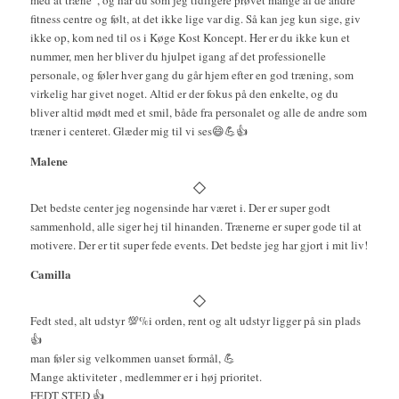
med at træne”, og har du som jeg tidligere prøvet mange af de andre
fitness centre og følt, at det ikke lige var dig. Så kan jeg kun sige, giv
ikke op, kom ned til os i Køge Kost Koncept. Her er du ikke kun et
nummer, men her bliver du hjulpet igang af det professionelle
personale, og føler hver gang du går hjem efter en god træning, som
virkelig har givet noget. Altid er der fokus på den enkelte, og du
bliver altid mødt med et smil, både fra personalet og alle de andre som
træner i centeret. Glæder mig til vi ses😄💪👍
Malene
Det bedste center jeg nogensinde har været i. Der er super godt
sammenhold, alle siger hej til hinanden. Trænerne er super gode til at
motivere. Der er tit super fede events. Det bedste jeg har gjort i mit liv!
Camilla
Fedt sted, alt udstyr 💯%i orden, rent og alt udstyr ligger på sin plads
👍
man føler sig velkommen uanset formål, 💪
Mange aktiviteter , medlemmer er i høj prioritet.
FEDT STED 👍