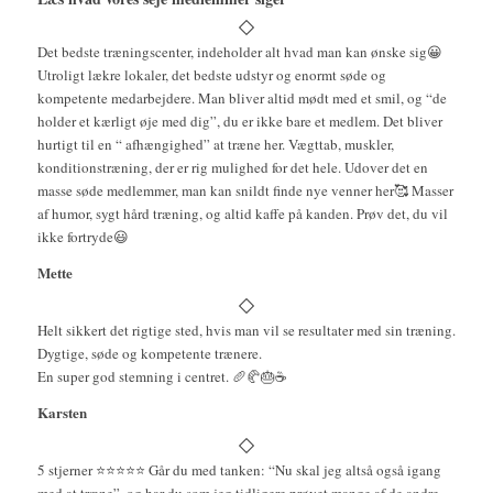
Det bedste træningscenter, indeholder alt hvad man kan ønske sig😀
Utroligt lækre lokaler, det bedste udstyr og enormt søde og
kompetente medarbejdere. Man bliver altid mødt med et smil, og “de
holder et kærligt øje med dig”, du er ikke bare et medlem. Det bliver
hurtigt til en “ afhængighed” at træne her. Vægttab, muskler,
konditionstræning, der er rig mulighed for det hele. Udover det en
masse søde medlemmer, man kan snildt finde nye venner her🥰 Masser
af humor, sygt hård træning, og altid kaffe på kanden. Prøv det, du vil
ikke fortryde😃
Mette
Helt sikkert det rigtige sted, hvis man vil se resultater med sin træning.
Dygtige, søde og kompetente trænere.
En super god stemning i centret. 🥖🥐🎂☕️
Karsten
5 stjerner ⭐️⭐️⭐️⭐️⭐️ Går du med tanken: “Nu skal jeg altså også igang