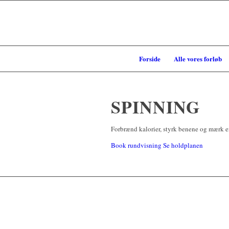
Forside
Alle vores forløb
SPINNING
Forbrænd kalorier, styrk benene og mærk 
Book rundvisning
Se holdplanen