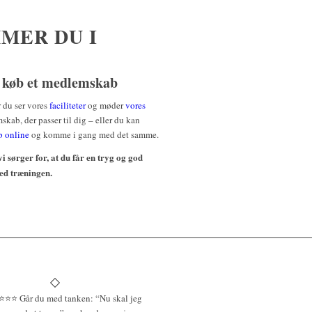
MER DU I
r køb et medlemskab
r du ser vores
faciliteter
og møder
vores
skab, der passer til dig – eller du kan
b online
og komme i gang med det samme.
i sørger for, at du får en tryg og god
med træningen.
⭐️⭐️⭐️⭐️ Går du med tanken: “Nu skal jeg