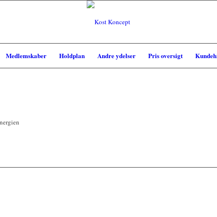
Medlemskaber
Holdplan
Andre ydelser
Pris oversigt
Kundehi
energien