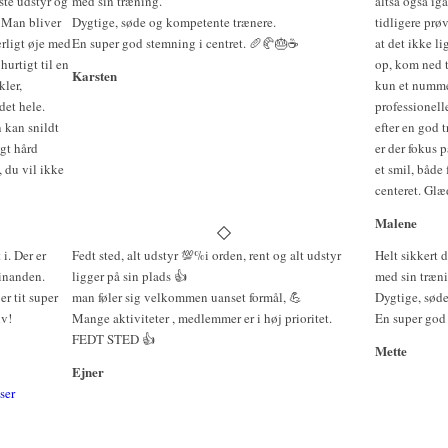
ste udstyr og
med sin træning.
altså også ig
 Man bliver
Dygtige, søde og kompetente trænere.
tidligere prøv
ærligt øje med
En super god stemning i centret. 🥖🥐🎂☕️
at det ikke li
hurtigt til en
op, kom ned t
Karsten
ler,
kun et nummer
det hele.
professionell
 kan snildt
efter en god 
gt hård
er der fokus 
, du vil ikke
et smil, både 
centeret. Glæ
Malene
i. Der er
Fedt sted, alt udstyr 💯%i orden, rent og alt udstyr
Helt sikkert d
hinanden.
ligger på sin plads 👍
med sin træn
er tit super
man føler sig velkommen uanset formål, 💪
Dygtige, sød
iv!
Mange aktiviteter , medlemmer er i høj prioritet.
En super god s
FEDT STED 👍
Mette
Ejner
ser