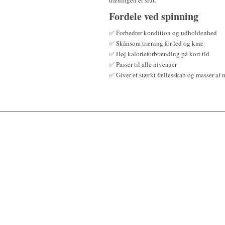
træningen er slut.
Fordele ved spinning
✅ Forbedrer kondition og udholdenhed
✅ Skånsom træning for led og knæ
✅ Høj kalorieforbrænding på kort tid
✅ Passer til alle niveauer
✅ Giver et stærkt fællesskab og masser af 