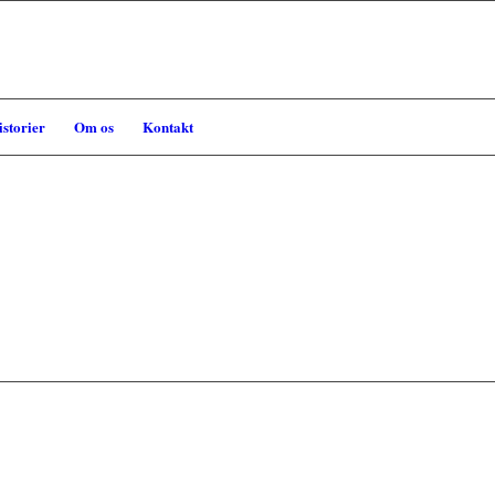
storier
Om os
Kontakt