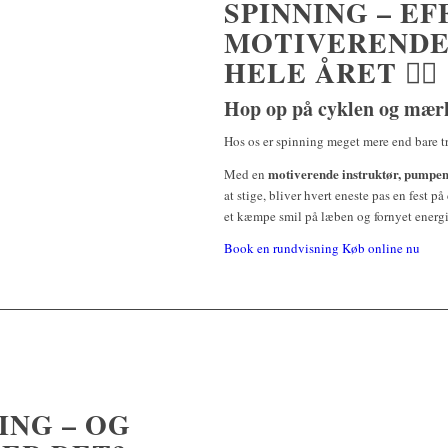
SPINNING – E
MOTIVERENDE
HELE ÅRET 🚴‍♀️
Hop op på cyklen og mærk 
Hos os er spinning meget mere end bare t
motiverende instruktør, pumpen
Med en
at stige, bliver hvert eneste pas en fest p
et kæmpe smil på læben og fornyet energi,
Book en rundvisning
Køb online nu
ING – OG