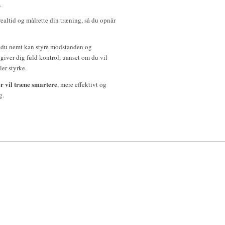
.
realtid og målrette din træning, så du opnår
å du nemt kan styre modstanden og
 giver dig fuld kontrol, uanset om du vil
er styrke.
r vil træne smartere
, mere effektivt og
g.