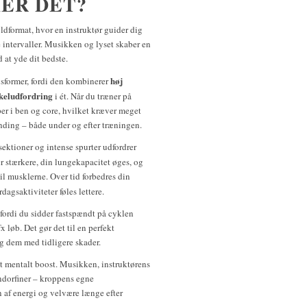
ER DET?
ldformat, hvor en instruktør guider dig
intervaller. Musikken og lyset skaber en
at yde dit bedste.
høj
gsformer, fordi den kombinerer
keludfordring
i ét. Når du træner på
er i ben og core, hvilket kræver meget
ænding – både under og efter træningen.
sektioner og intense spurter udfordrer
ver stærkere, din lungekapacitet øges, og
 til musklerne. Over tid forbedres din
dagsaktiviteter føles lettere.
fordi du sidder fastspændt på cyklen
 løb. Det gør det til en perfekt
g dem med tidligere skader.
et mentalt boost. Musikken, instruktørens
endorfiner – kroppens egne
 af energi og velvære længe efter