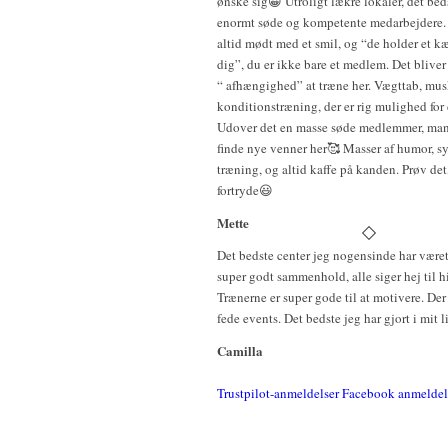
ønske sig😀 Utroligt lækre lokaler, det bed
enormt søde og kompetente medarbejdere.
altid mødt med et smil, og “de holder et k
dig”, du er ikke bare et medlem. Det bliver 
“ afhængighed” at træne her. Vægttab, musk
konditionstræning, der er rig mulighed for 
Udover det en masse søde medlemmer, man
finde nye venner her🥰 Masser af humor, sy
træning, og altid kaffe på kanden. Prøv det
fortryde😃
Mette
Det bedste center jeg nogensinde har været 
super godt sammenhold, alle siger hej til 
Trænerne er super gode til at motivere. Der 
fede events. Det bedste jeg har gjort i mit l
Camilla
Trustpilot-anmeldelser
Facebook anmeldel