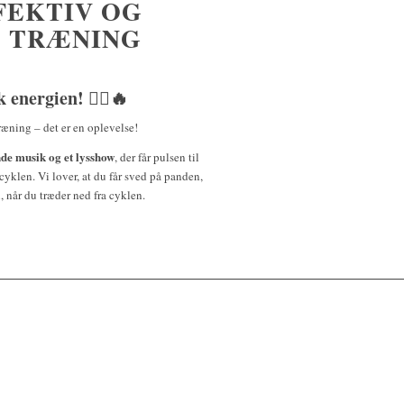
FFEKTIV OG
 TRÆNING
energien! 🚴‍♀️🔥
ræning – det er en oplevelse!
de musik og et lysshow
, der får pulsen til
å cyklen. Vi lover, at du får sved på panden,
 når du træder ned fra cyklen.