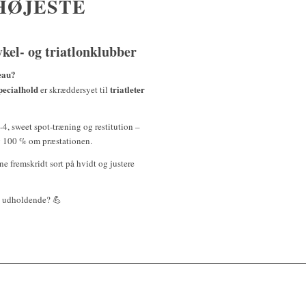
HØJESTE
ykel- og triatlonklubber
veau?
pecialhold
triatleter
er skræddersyet til
-4, sweet spot-træning og restitution –
g 100 % om præstationen.
ine fremskridt sort på hvidt og justere
re udholdende? 💪