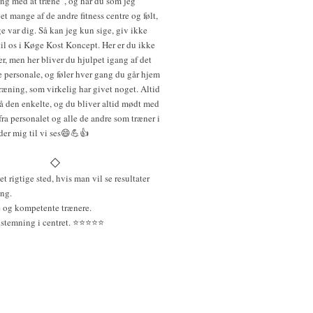
ang med at træne”, og har du som jeg
et mange af de andre fitness centre og følt,
ge var dig. Så kan jeg kun sige, giv ikke
il os i Køge Kost Koncept. Her er du ikke
, men her bliver du hjulpet igang af det
e personale, og føler hver gang du går hjem
træning, som virkelig har givet noget. Altid
på den enkelte, og du bliver altid mødt med
fra personalet og alle de andre som træner i
der mig til vi ses😄💪👍
et rigtige sted, hvis man vil se resultater
ing.
e og kompetente trænere.
temning i centret. ⭐️⭐️⭐️⭐️⭐️