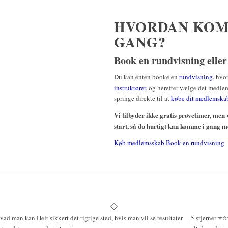
HVORDAN KOM
GANG?
Book en rundvisning elle
Du kan enten booke en
rundvisning
, hvo
instruktører
, og herefter vælge det medlem
springe direkte til at
købe dit medlemska
Vi tilbyder ikke gratis prøvetimer, men v
start, så du hurtigt kan komme i gang 
Køb medlemsskab
Book en rundvisning
 hvad man kan
Helt sikkert det rigtige sted, hvis man vil se resultater
5 stjerner ⭐️