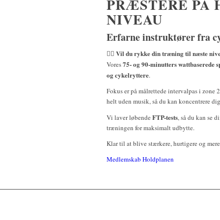
PRÆSTERE PÅ 
NIVEAU
Erfarne instruktører fra c
Vil du rykke din træning til næste ni
🚴‍♂️
75- og 90-minutters wattbaserede s
Vores
og cykelryttere
.
Fokus er på målrettede intervalpas i zone 2
helt uden musik, så du kan koncentrere di
FTP-tests
Vi laver løbende
, så du kan se d
træningen for maksimalt udbytte.
Klar til at blive stærkere, hurtigere og me
Medlemskab
Holdplanen