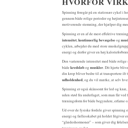
HVORFOR VIRK
Spinning foregår på en stationær cykel i ho
gennem både rolige perioder og højintense 
motiverende stemning, der hjælper dig med 
Spinning er en af de mest effektive trænin
intensitet
kontinuerlig bevægelse
mus
,
og
cyklen, arbejder du med store muskelgrupp
energi og derfor giver en høj kalorieforbr
Den varierende intensitet med både rolige 
kredsløb
muskler
både
og
. Dit hjerte bli
din krop bliver bedre til at transportere ilt
udholdenhed
, og du vil mærke, at selv hver
Spinning er også skånsomt for led og knæ, 
uden stød fra underlaget, som man får ved fx
træningsform for både begyndere, erfarne o
Ud over de fysiske fordele giver spinning 
energi og fællesskabet på holdet frigiver 
“glædeshormoner” – som giver dig følelsen